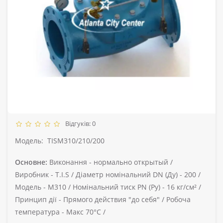
Відгуків: 0
Модель:
TISM310/210/200
Основне:
Виконання -
нормально открытый /
Виробник -
T.I.S /
Діаметр номінальний DN (Ду) -
200 /
Модель -
M310 /
Номінальний тиск PN (Ру) -
16 кг/см² /
Принцип дії -
Прямого действия "до себя" /
Робоча
температура -
Макс 70°С /