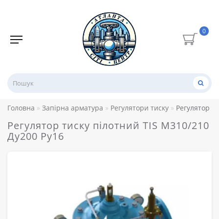
0
Головна
Запірна арматура
Регулятори тиску
Регулятор ти
Регулятор тиску пілотний TIS M310/210
Ду200 Ру16