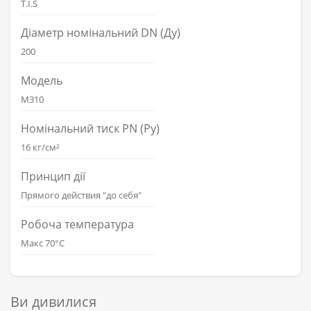
T.I.S
Діаметр номінальний DN (Ду)
200
Модель
M310
Номінальний тиск PN (Ру)
16 кг/см²
Принцип дії
Прямого действия "до себя"
Робоча температура
Макс 70°С
Ви дивилися