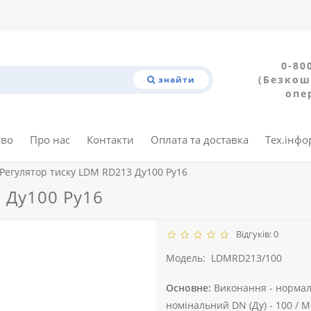
0-80
(Безкош
знайти
опе
тво
Про нас
Контакти
Оплата та доставка
Тех.інфо
Регулятор тиску LDM RD213 Ду100 Ру16
 Ду100 Ру16
Відгуків: 0
Модель:
LDMRD213/100
Основне:
Виконання -
нормал
номінальний DN (Ду) -
100 /
М