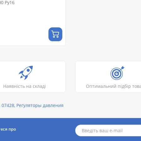
у LDM RD213 Ду100 Ру16
Наявність на складі
Оптимальний підбір тов
,
07428
,
Регуляторы давления
теся про