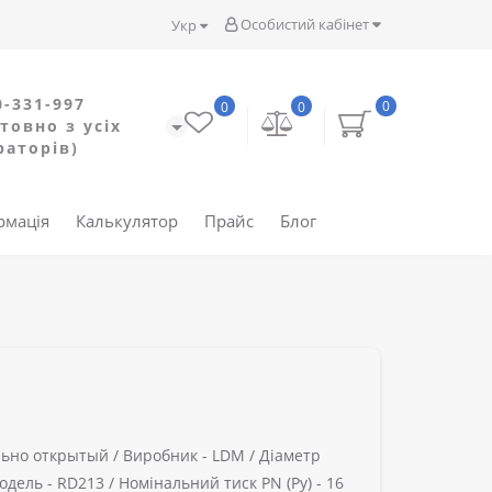
Особистий кабінет
Укр
0-331-997
0
0
0
товно з усіх
раторів)
рмація
Калькулятор
Прайс
Блог
ьно открытый /
Виробник -
LDM /
Діаметр
одель -
RD213 /
Номінальний тиск PN (Ру) -
16