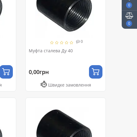
0
0
0
Муфта сталева Ду 40
0,00грн
я
Швидке замовлення