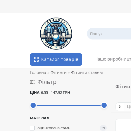
Наше виробниц
Каталог товарів
Головна
Фітинги
Фітинги сталеві
Фільтр
Фітин
ЦІНА
6.55
-
147.92
ГРН
МАТЕРІАЛ
оцинкована сталь
39