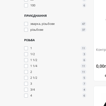
100
6
ПРИЄДНАННЯ
зварка, різьбове
47
різьбове
37
РІЗЬБА
1
11
Контр
1/2
3
1 1/2
6
0,00
1 1/4
11
2
11
2 1/2
5
3
7
3/4
4
4
6