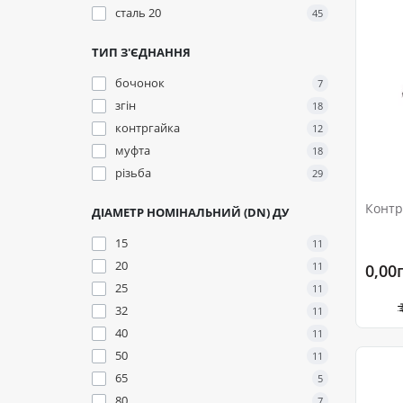
сталь 20
45
ТИП З'ЄДНАННЯ
бочонок
7
згін
18
контргайка
12
муфта
18
різьба
29
Контр
ДІАМЕТР НОМІНАЛЬНИЙ (DN) ДУ
15
11
20
11
0,00
25
11
32
11
40
11
50
11
65
5
80
7