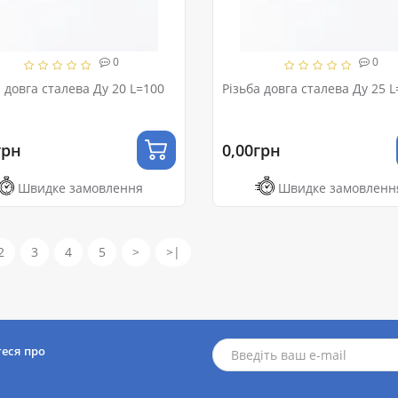
0
0
а довга сталева Ду 20 L=100
Різьба довга сталева Ду 25 
грн
0,00грн
Швидке замовлення
Швидке замовленн
2
3
4
5
>
>|
теся про