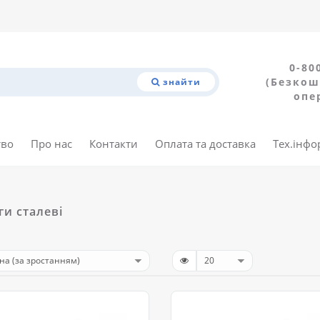
0-80
(Безкош
знайти
опе
тво
Про нас
Контакти
Оплата та доставка
Тех.інфо
ги сталеві