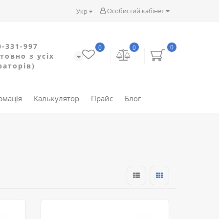
Особистий кабінет
Укр
0-331-997
0
0
0
товно з усіх
раторів)
рмація
Калькулятор
Прайс
Блог