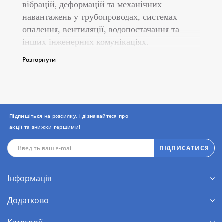
вібрацій, деформацій та механічних
навантажень у трубопроводах, системах
опалення, вентиляції, водопостачання та
інших інженерних комунікаціях.
Розгорнути
Функції компенсаторів:
Зменшення навантаження на
трубопроводи при температурних
розширеннях.
Підпишіться на розсилку, і дізнавайтеся про
Поглинання вібрацій та ударних
акції та знижки першими!
навантажень.
Захист від руйнування труб при
ПІДПИСАТИСЯ
гідроударах.
Продовження терміну експлуатації
Інформація
трубопровідних систем.
Додатково
Основні види компенсаторів: