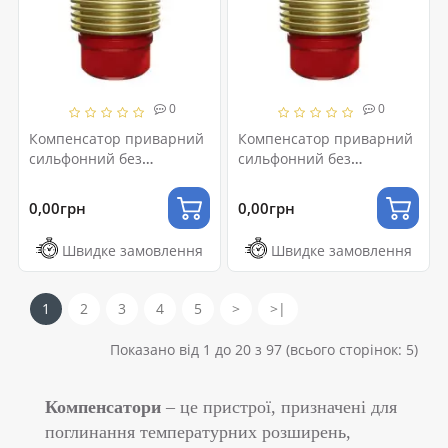
0
0
Компенсатор приварний
Компенсатор приварний
сильфонний без
сильфонний без
внутрішньої вставки
внутрішньої вставки Ду25
Ду200 L60
L30
0,00грн
0,00грн
Швидке замовлення
Швидке замовлення
1
2
3
4
5
>
>|
Показано від 1 до 20 з 97 (всього сторінок: 5)
Компенсатори
– це пристрої, призначені для
поглинання температурних розширень,