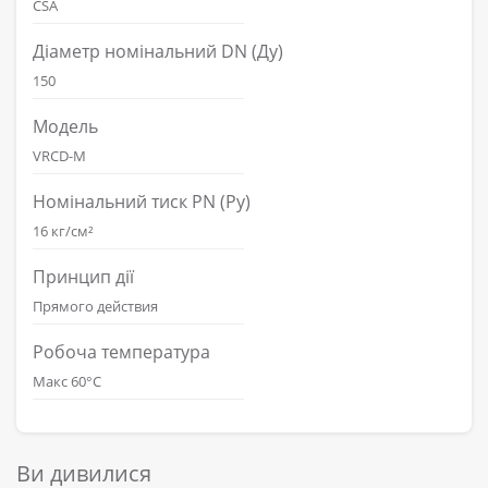
CSA
Діаметр номінальний DN (Ду)
150
Модель
VRCD-M
Номінальний тиск PN (Ру)
16 кг/см²
Принцип дії
Прямого действия
Робоча температура
Макс 60°С
Ви дивилися