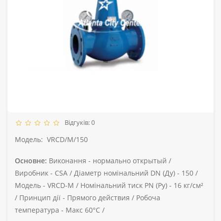
Відгуків: 0
Модель:
VRCD/M/150
Основне:
Виконання -
нормально открытый /
Виробник -
CSA /
Діаметр номінальний DN (Ду) -
150 /
Модель -
VRCD-M /
Номінальний тиск PN (Ру) -
16 кг/см²
/
Принцип дії -
Прямого действия /
Робоча
температура -
Макс 60°С /