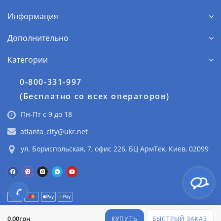
Информация
Дополнительно
Категории
0-800-331-997
(Бесплатно со всех операторов)
Пн-Пт с 9 до 18
atlanta_city@ukr.net
ул. Бориспольская, 7, офис 226, БЦ АрмТек, Киев, 02099
© 2025 Центр Атланты. Все права защищены
0,00грн
КУПИТЬ
БЫСТРЫЙ ЗАКАЗ