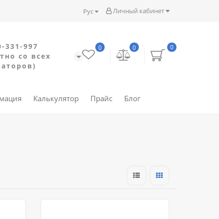
Личный кабинет
Рус
0-331-997
0
0
0
тно со всех
раторов)
рмация
Калькулятор
Прайс
Блог