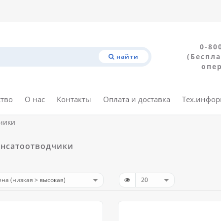
0-80
(Беспла
найти
опе
ство
О нас
Контакты
Оплата и доставка
Тех.инфо
чики
нсатоотводчики