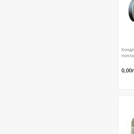
Конде
попла
Ру16
0,00