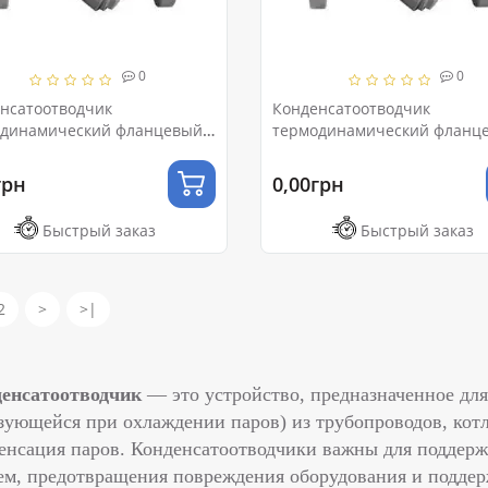
0
0
нсатоотводчик
Конденсатоотводчик
динамический фланцевый
термодинамический фланц
Ру16
Ду20 Ру16
грн
0,00грн
Быстрый заказ
Быстрый заказ
2
>
>|
енсатоотводчик
— это устройство, предназначенное для
зующейся при охлаждении паров) из трубопроводов, котл
енсация паров. Конденсатоотводчики важны для поддер
ем, предотвращения повреждения оборудования и поддер