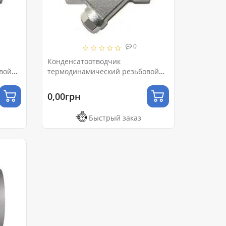
0
Конденсатоотводчик
вой
термодинамический резьбовой
Ду50 Ру16
0,00грн
Быстрый заказ