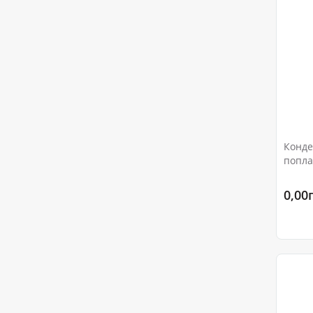
Конде
попла
Ру16
0,00