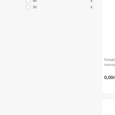
40
4
50
4
Конде
попла
Ру16
0,00