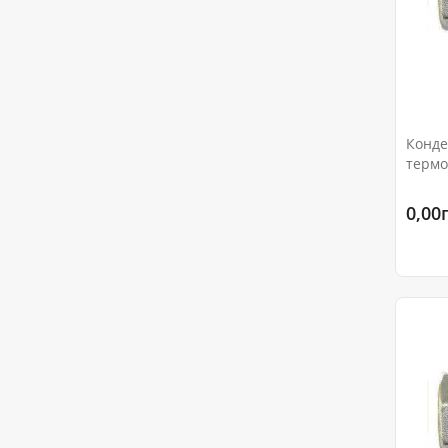
Конде
термо
Ду15 
0,00