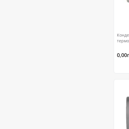
Конде
термо
Ду32 
0,00