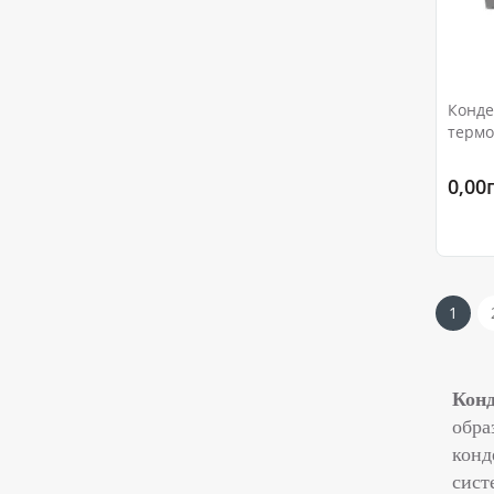
Конде
термо
Ду15 
0,00
1
Конд
обра
конд
сист