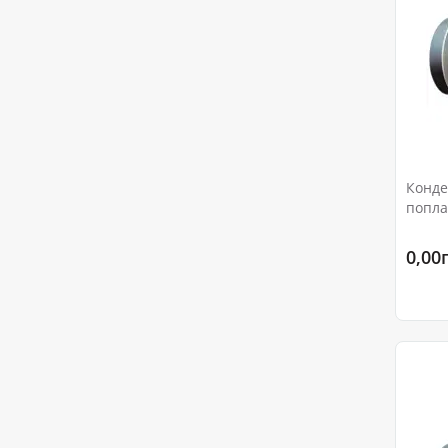
Конде
попла
Ру16
0,00