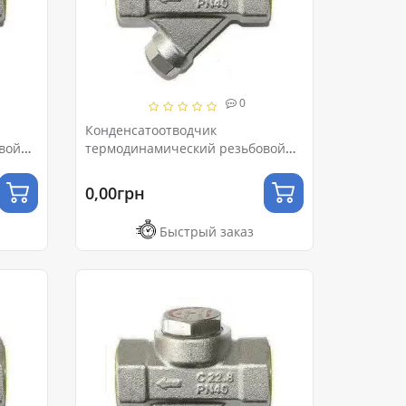
0
Конденсатоотводчик
вой
термодинамический резьбовой
Ду25 Ру16
0,00грн
Быстрый заказ