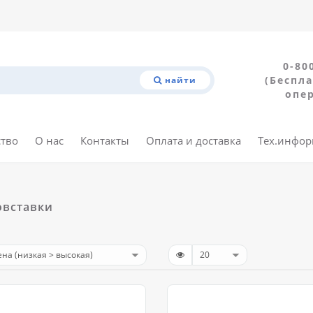
0-80
(Беспла
найти
опе
ство
О нас
Контакты
Оплата и доставка
Тех.инфо
овставки