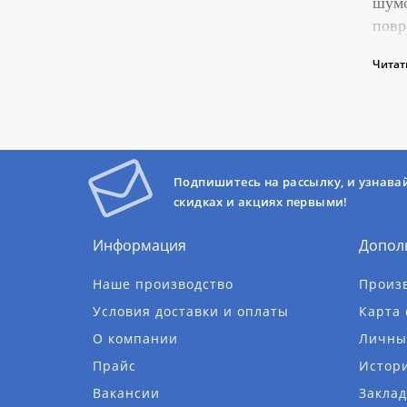
шумо
повр
Наз
Читат
Подпишитесь на рассылку, и узнава
скидках и акциях первыми!
Кон
Информация
Допол
Стан
Наше производство
Произ
Условия доставки и оплаты
Карта 
О компании
Личны
Вид
Прайс
Истори
Вакансии
Заклад
ПО