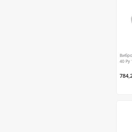
Вибро
40 Ру 
784,