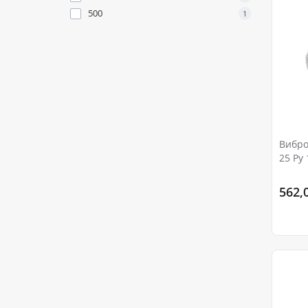
500
1
Вибро
25 Ру 
562,