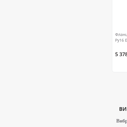
Фланц
Ру16 
5 37
ВИ
Виб