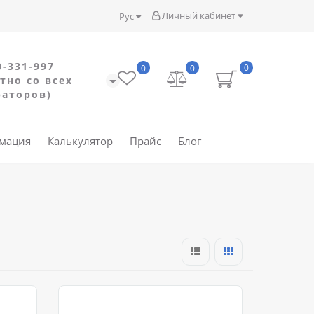
Личный кабинет
Рус
0-331-997
0
0
0
тно со всех
раторов)
рмация
Калькулятор
Прайс
Блог