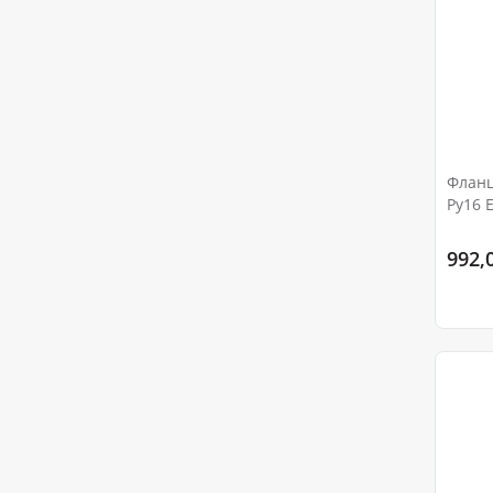
Фланц
Ру16 
992,