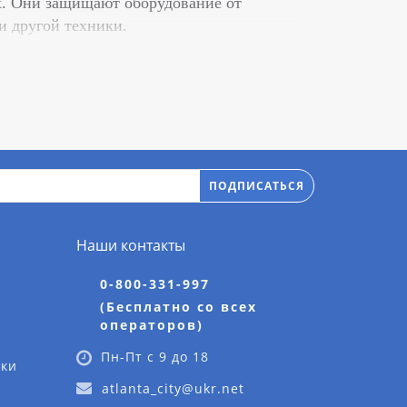
х. Они защищают оборудование от
и другой техники.
ров и двигателей.
и изменении температуры.
анических нагрузок.
ПОДПИСАТЬСЯ
Наши контакты
ли композитных материалов.
0-800-331-997
крепление к трубопроводу.
(Бесплатно со всех
тки для усиления конструкции.
операторов)
Пн-Пт с 9 до 18
дки
atlanta_city@ukr.net