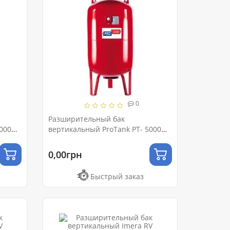
0
Разширительный бак
000
вертикальный ProTank PT- 5000
VM Ру 10 (с ножками и
манометром)
0,00грн
Быстрый заказ