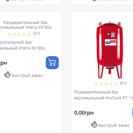
0
рительный бак
кальный Imera RV 80л
грн
Быстрый заказ
0
Разширительный бак
вертикальный ProTank PT- 
Ру 10 (с ножками и маномет
0,00грн
Быстрый заказ