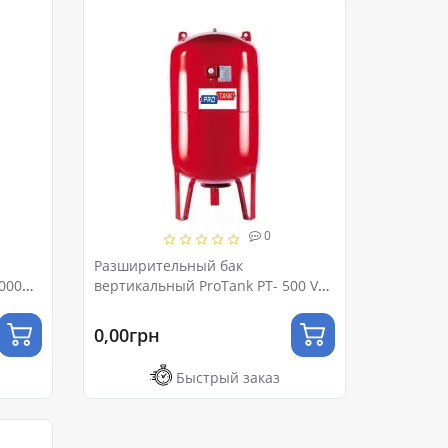
0
Разширительный бак
000
вертикальный ProTank PT- 500 VM
Ру 10 (с ножками и манометром)
0,00грн
Быстрый заказ