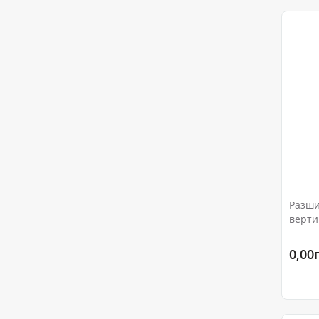
Разши
верти
Ру 10
0,00