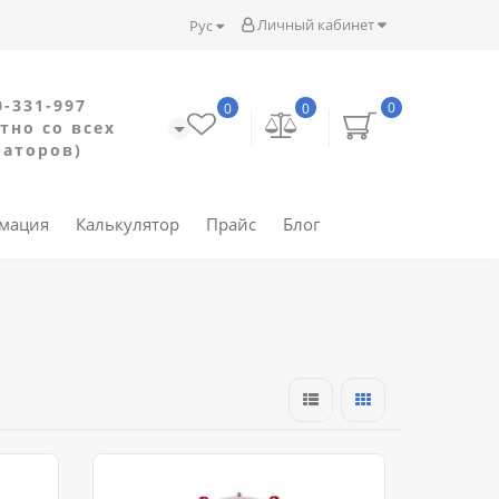
Личный кабинет
Рус
0-331-997
0
0
0
тно со всех
раторов)
рмация
Калькулятор
Прайс
Блог