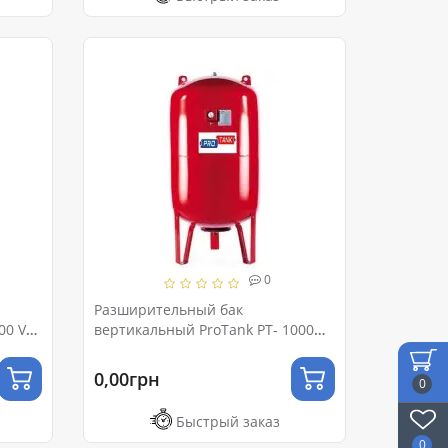
0
Разширительный бак
100 VM
вертикальный ProTank PT- 1000
ром)
VM Ру 10 (с ножками и
манометром)
0,00грн
0
Быстрый заказ
0