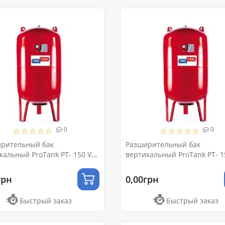
0
0
рительный бак
Разширительный бак
кальный ProTank PT- 150 VM
вертикальный ProTank PT- 1
 (с ножками и манометром)
VM Ру 10 (с ножками и
манометром)
грн
0,00грн
Быстрый заказ
Быстрый заказ