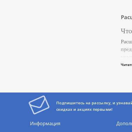
Рас
Что
Расш
пред
увел
давл
Читат
Вид
Суще
Подпишитесь на рассылку, и узнава
скидках и акциях первыми!
Информация
Допол