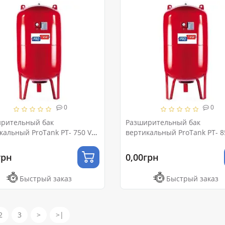
0
0
рительный бак
Разширительный бак
кальный ProTank PT- 750 VM
вертикальный ProTank PT- 
 (с ножками и манометром)
Ру 10 (с ножками и маномет
грн
0,00грн
Быстрый заказ
Быстрый заказ
2
3
>
>|