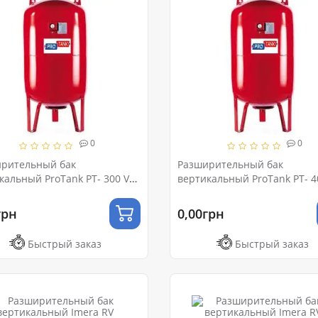
0
0
ительный бак
Разширительный бак
кальный ProTank PT- 300 VM
вертикальный ProTank PT- 4
 (с ножками и манометром)
VM Ру 10 (с ножками и
манометром)
грн
0,00грн
Быстрый заказ
Быстрый заказ