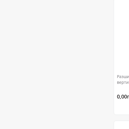
Разши
верти
VM Ру
маном
0,00