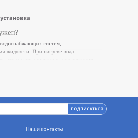
 установка
нужен?
 водоснабжающих систем,
я жидкости. При нагреве вода
ков, это может привести к повышенному
ной циркуляцией. Они устанавливаются в
ыход избыточного объема воды.
ПОДПИСАТЬСЯ
х системах отопления и водоснабжения.
 одну для воды, другую для воздуха или
Наши контакты
ть стабильное давление в системе и