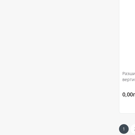
Разши
верти
Ру 10
0,00
1