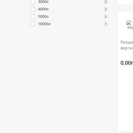
3000л
2
4000л
2
5000л
2
10000л
1
Разши
верти
0,00