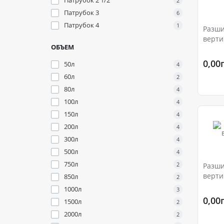
Патрубок 2 1/2
2
Патрубок 3
6
Патрубок 4
1
Разши
верти
ОБЪЕМ
0,00
50л
4
60л
2
80л
4
100л
4
150л
4
200л
4
300л
4
500л
4
750л
2
Разши
верти
850л
2
1000л
3
0,00
1500л
2
2000л
2