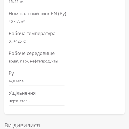
15с22нж
Номінальний тиск PN (Ру)
40 кг/см²
Робоча температура
0…+425°С
Робоче середовище
вода\, пар\, нефтепродукты
Ру
4\,0 Мпа
Ущільнення
нерж. сталь
Ви дивилися