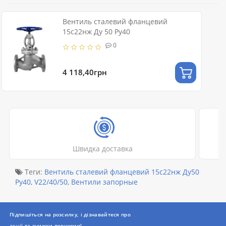
Вентиль сталевий фланцевий
15с22нж Ду 50 Ру40
0
4 118,40грн
Швидка доставка
Теги:
Вентиль сталевий фланцевий 15с22нж Ду50
Ру40
,
V22/40/50
,
Вентили запорные
Підпишіться на розсилку, і дізнавайтеся про
акції та знижки першими!