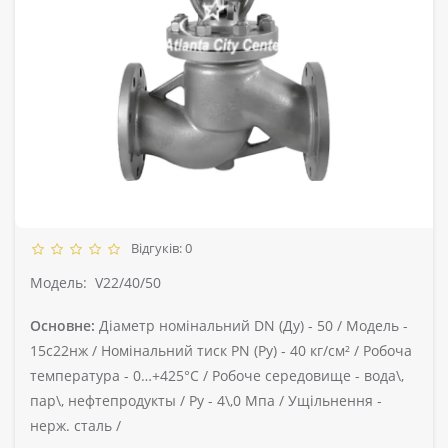
Відгуків: 0
Модель:
V22/40/50
Основне:
Діаметр номінальний DN (Ду) -
50 /
Модель -
15с22нж /
Номінальний тиск PN (Ру) -
40 кг/см² /
Робоча
температура -
0…+425°С /
Робоче середовище -
вода\,
пар\, нефтепродукты /
Ру -
4\,0 Мпа /
Ущільнення -
нерж. сталь /