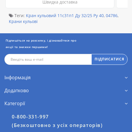
Швидка доставка
Теги:
Кран кульовий 11с31п1 Ду 32/25 Ру 40
,
04786
,
Крани кульові
Підпишіться на розсилку, і дізнавайтеся про
акції та знижки першими!
ПІДПИСАТИСЯ
Інформація
Додатково
Категорії
0-800-331-997
(Безкоштовно з усіх операторів)