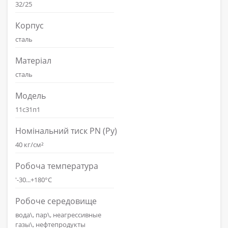
32/25
Корпус
сталь
Матеріал
сталь
Модель
11с31п1
Номінальний тиск PN (Ру)
40 кг/см²
Робоча температура
'-30...+180°С
Робоче середовище
вода\, пар\, неагрессивные
газы\, нефтепродукты