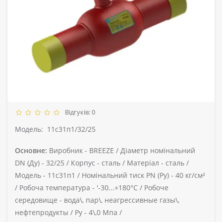
Відгуків: 0
Модель:
11с31п1/32/25
Основне:
Виробник -
BREEZE /
Діаметр номінальний
DN (Ду) -
32/25 /
Корпус -
сталь /
Матеріал -
сталь /
Модель -
11с31п1 /
Номінальний тиск PN (Ру) -
40 кг/см²
/
Робоча температура -
'-30...+180°С /
Робоче
середовище -
вода\, пар\, неагрессивные газы\,
нефтепродукты /
Ру -
4\,0 Мпа /