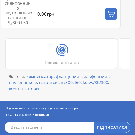
0,00грн
Швидка доставка
Теги:
компенсатор
,
фланцевий
,
сильфонний
,
з
,
внутрішньою
,
вставкою
,
ду300
,
l60
,
kofvv/30/300
,
компенсатори
Підпишіться на розсилку, і дізнавайтеся про
акції та знижки першими!
ПІДПИСАТИСЯ