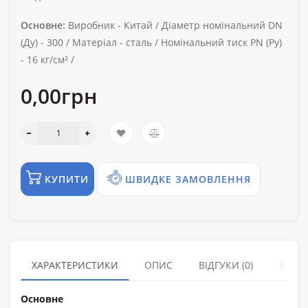
Основне:
Виробник -
Китай /
Діаметр номінальний DN
(Ду) -
300 /
Матеріал -
сталь /
Номінальний тиск PN (Ру)
-
16 кг/см² /
0,00грн
КУПИТИ
ШВИДКЕ ЗАМОВЛЕННЯ
ХАРАКТЕРИСТИКИ
ОПИС
ВІДГУКИ (0)
КУПУ
Основне