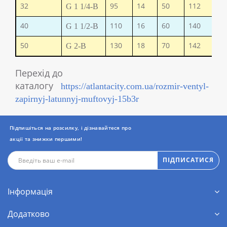
32
95
14
50
112
10
G 1 1/4-B
40
110
16
60
140
10
G 1 1/2-B
50
130
18
70
142
12
G 2-B
Перехід до
каталогу
https://atlantacity.com.ua/rozmir-ventyl-
zapirnyj-latunnyj-muftovyj-15b3r
Підпишіться на розсилку, і дізнавайтеся про
акції та знижки першими!
ПІДПИСАТИСЯ
Інформація
Додатково