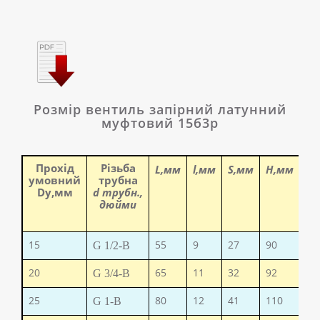
Розмір вентиль запірний латунний
муфтовий 15б3р
Прохід
Різьба
L,мм
l,мм
S,мм
H,мм
D
0
умовний
трубна
Dy,мм
d трубн.,
дюйми
15
55
9
27
90
65
G 1/2-B
20
65
11
32
92
65
G 3/4-B
25
80
12
41
110
80
G 1-B