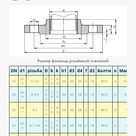
Розмір фланець
різьбовий сталевий
DN
d1
різьба
D
b
k
h1
d3
d4
f
d2
Болти
n
Маса,к
21,
9
1
6
15
G 1/2
20
35
45
2
14
М12
4
0,613
3
5
4
5
1
26,
1
7
20
G 3/4
0
24
45
58
2
14
М12
4
0,91
9
6
5
5
1
33,
1
8
25
G 1
1
24
52
68
2
14
М12
4
1,1
7
6
5
5
1
1
42,
1
32
G 1 1/4
4
0
26
60
78
2
18
М16
4
1,6
4
6
0
0