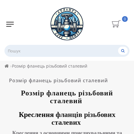
0
Розмір фланець різьбовий сталевий
Розмір фланець різьбовий сталевий
Розмір
фланець різьбовий
сталевий
Креслення
фланців різьбових
сталевих
Креслення з основними приєднувальними та