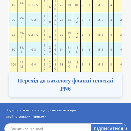
1
1
48,
1
40
G 1 1/2
5
1
26
70
88
3
18
М16
4
1,78
3
6
0
0
1
1
60,
1
10
50
G 2
6
2
28
85
3
18
М16
4
2,43
3
8
2
5
5
1
1
76,
1
10
12
65
G 2 1/2
8
4
32
3
18
М16
4
3,18
1
8
5
2
5
5
2
1
88,
2
11
13
80
G 3
0
6
34
3
18
М16
8
4,12
9
0
8
8
0
0
2
1
11
2
14
15
100
G 4
2
8
38
3
18
М16
8
4,47
4,3
0
0
8
0
0
Перехід до каталогу фланці плоські
PN6
Підпишіться на розсилку, і дізнавайтеся про
акції та знижки першими!
ПІДПИСАТИСЯ