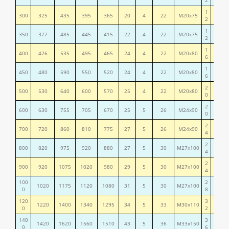
1
300
325
435
395
365
20
4
22
М20х75
10,2
2
1
350
377
485
445
415
22
4
22
М20х75
12,5
2
1
400
426
535
495
465
24
4
22
М20х80
15,2
6
1
450
480
590
550
520
24
4
22
М20х80
17,2
6
2
500
530
640
600
570
25
4
22
М20х80
19,7
0
2
600
630
755
705
670
25
5
26
М24х90
26,2
0
2
700
720
860
810
775
27
5
26
М24х90
36,6
4
2
800
820
975
920
880
27
5
30
М27х100
46,1
4
2
900
920
1075
1020
980
29
5
30
М27х100
55,1
4
100
2
1020
1175
1120
1080
31
5
30
М27х100
64,3
0
8
120
3
1220
1400
1340
1295
34
5
33
М30х110
99,0
0
2
140
3
1420
1620
1560
1510
43
5
36
М33х150
161,4
0
6