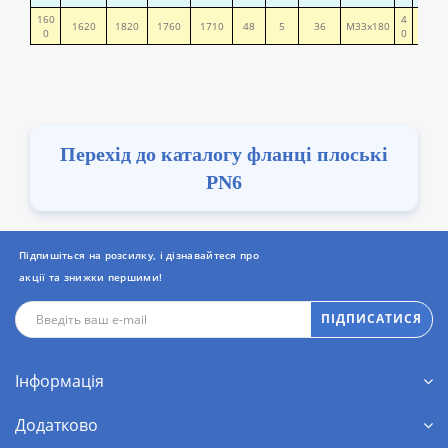
160
4
1620
1820
1760
1710
48
5
36
М33х180
203,0
0
0
Перехід до каталогу фланці плоські
PN6
Підпишіться на розсилку, і дізнавайтеся про
акції та знижки першими!
ПІДПИСАТИСЯ
Інформація
Додатково