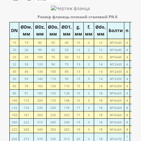
Розмір фланець плоский сталевий PN 6
ØDw,
ØDz,
ØDo,
ØD1,
g,
f,
Ødo,
Мас
DN
Болти
n
мм
мм
мм
мм
мм
мм
мм
кг
15
19
80
55
40
10
2
12
М10х45
4
0,33
20
26
90
65
50
12
2
12
М10х45
4
0,53
25
33
100
75
60
12
2
12
М10х45
4
0,64
32
39
120
90
70
13
2
14
М12х50
4
1,01
40
46
130
100
80
13
3
14
М12х50
4
1,21
50
59
140
110
90
13
3
14
М12х50
4
1,33
65
78
160
130
110
15
3
14
М12х50
4
1,63
80
91
185
150
128
15
3
18
М16х55
4
2,44
100
110
205
170
148
15
3
18
М16х55
4
2,85
125
135
235
200
178
17
3
18
М16х60
8
3,88
150
161
260
225
202
17
3
18
М16х60
8
4,39
200
222
315
280
258
19
3
18
М16х65
8
5,89
225
245
340
305
282
19
3
18
М16х65
8
6,6
1
250
273
370
335
312
20
3
18
М16х70
7,67
2