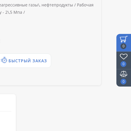
неагрессивные газы\, нефтепродукты /
Рабочая
у -
2\,5 Мпа /
0
БЫСТРЫЙ ЗАКАЗ
0
0