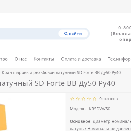
0-80
(Беспла
найти
опе
ство
О нас
Контакты
Оплата и доставка
Тех.инфо
Кран шаровый резьбовой латунный SD Forte ВВ Ду50 Py40
атунный SD Forte ВВ Ду50 Py40
0 отзывов
Модель:
KRSDVV/50
Основное:
Диаметр номиналь
латунь /
Номинальное давлени