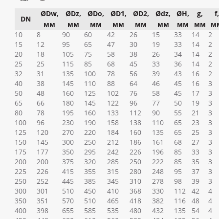
ØDw,
ØDz,
ØDo,
ØD1,
ØD2,
Ødz,
ØH,
g,
f,
DN
мм
мм
мм
мм
мм
мм
мм
мм
м
10
8
90
60
42
26
15
33
14
2
15
12
95
65
47
30
19
33
14
2
20
18
105
75
58
38
26
34
14
2
25
25
115
85
68
45
33
36
14
2
32
31
135
100
78
56
39
43
16
2
40
38
145
110
88
64
46
45
16
3
50
48
160
125
102
76
58
45
17
3
65
66
180
145
122
96
77
50
19
3
80
78
195
160
133
112
90
55
21
3
100
96
230
190
158
138
110
65
23
3
125
120
270
220
184
160
135
65
25
3
150
145
300
250
212
186
161
68
27
3
175
177
350
295
242
226
196
85
33
3
200
200
375
320
285
250
222
85
35
3
225
226
415
355
315
280
248
95
37
3
250
252
445
385
345
310
278
98
39
3
300
301
510
450
410
368
330
112
42
4
350
351
570
510
465
418
382
116
48
4
400
398
655
585
535
480
432
135
54
4