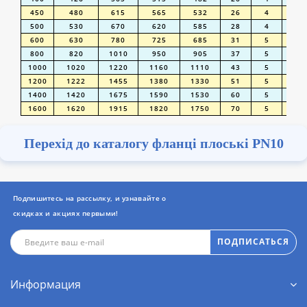
450
480
615
565
532
26
4
2
500
530
670
620
585
28
4
2
600
630
780
725
685
31
5
3
800
820
1010
950
905
37
5
3
1000
1020
1220
1160
1110
43
5
3
1200
1222
1455
1380
1330
51
5
3
1400
1420
1675
1590
1530
60
5
4
1600
1620
1915
1820
1750
70
5
4
Перехід до каталогу фланці плоські PN10
Подпишитесь на рассылку, и узнавайте о
скидках и акциях первыми!
ПОДПИСАТЬСЯ
Информация