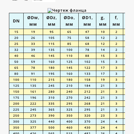
ØDw,
ØDz,
ØDo,
ØD1,
g,
f,
Ød
DN
мм
мм
мм
мм
мм
мм
м
15
19
95
65
47
10
2
1
20
26
105
75
58
12
2
1
25
33
115
85
68
12
2
1
32
39
135
100
78
14
2
1
40
46
145
110
88
15
3
1
50
59
160
125
102
15
3
1
65
78
180
145
122
17
3
1
80
91
195
160
133
17
3
1
100
110
215
180
158
19
3
1
125
135
245
210
184
21
3
1
150
161
280
240
212
21
3
2
175
196
310
270
242
21
3
2
200
222
335
295
268
21
3
2
225
245
365
325
295
21
3
2
250
273
390
350
320
23
3
2
300
325
440
400
370
24
4
2
350
377
500
460
430
24
4
2
400
426
565
515
482
26
4
2