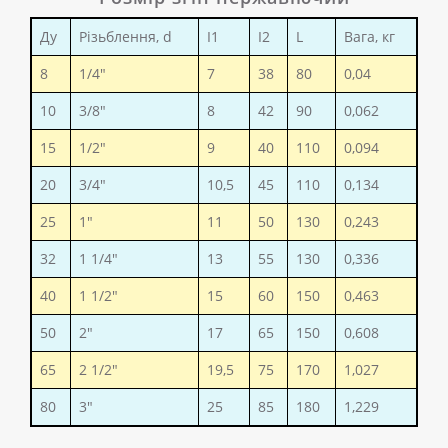
Ду
Різьблення, d
I1
I2
L
Вага, кг
8
1/4"
7
38
80
0,04
10
3/8"
8
42
90
0,062
15
1/2"
9
40
110
0,094
20
3/4"
10,5
45
110
0,134
25
1"
11
50
130
0,243
32
1 1/4"
13
55
130
0,336
40
1 1/2"
15
60
150
0,463
50
2"
17
65
150
0,608
65
2 1/2"
19,5
75
170
1,027
80
3"
25
85
180
1,229