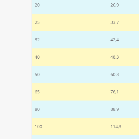
20
26,9
25
33,7
32
42,4
40
48,3
50
60,3
65
76,1
80
88,9
100
114,3