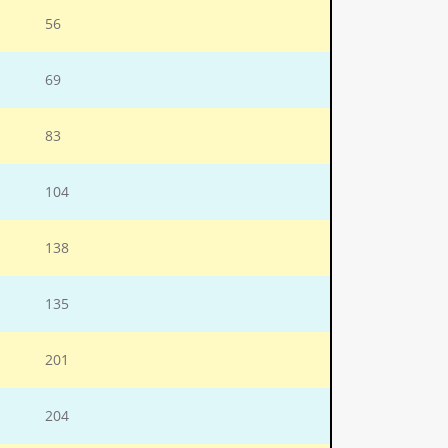
56
69
83
104
138
135
201
204