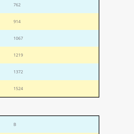
762
914
1067
1219
1372
1524
В