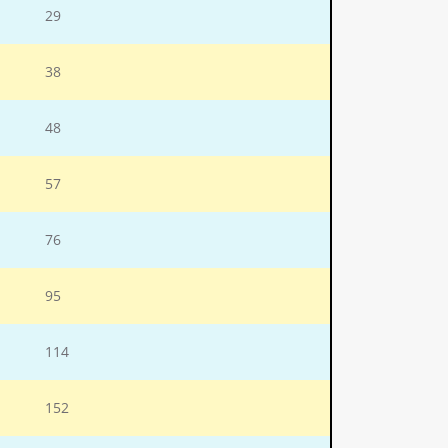
29
38
48
57
76
95
114
152