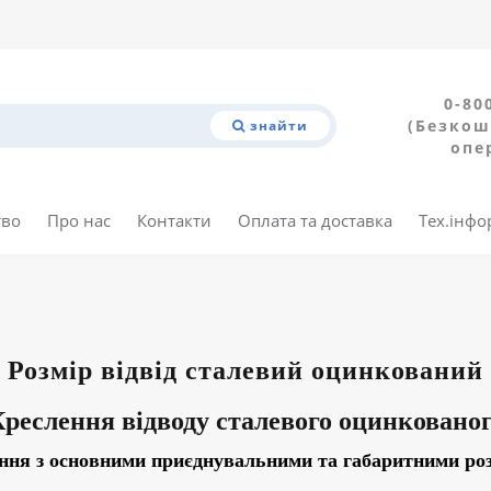
0-80
(Безкош
знайти
опе
тво
Про нас
Контакти
Оплата та доставка
Тех.інфо
Розмір
відвід сталевий оцинкований
Креслення
відводу сталевого оцинковано
ння з основними приєднувальними та габаритними ро