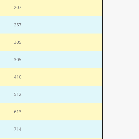
207
257
305
305
410
512
613
714