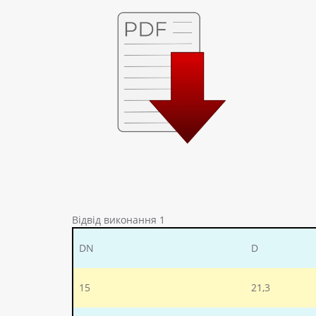
Відвід виконання 1
DN
D
15
21,3