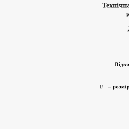
Технічн
Р
Відво
F – розмір