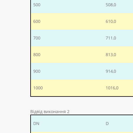
500
508,0
600
610,0
700
711,0
800
813,0
900
914,0
1000
1016,0
Відвід виконання 2
DN
D