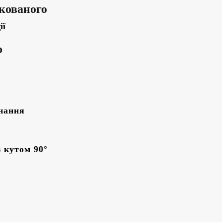
нкованого
ії
о
онання
з кутом 90°