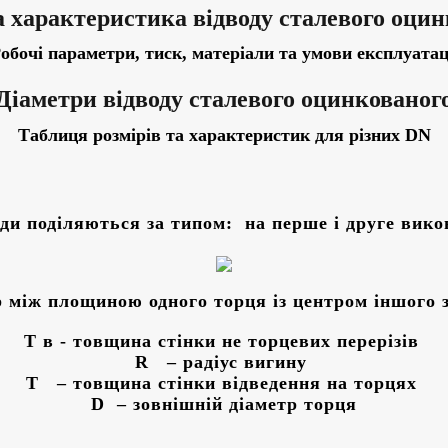
а характеристика
відводу сталевого оци
обочі параметри, тиск, матеріали та умови експлуатац
Діаметри
відводу сталевого оцинкованог
Таблиця розмірів та характеристик для різних DN
ди поділяються за типом: на перше і друге вик
 між площиною одного торця із центром іншого 
Т в - товщина стінки не торцевих перерізів
R – радіус вигину
Т – товщина стінки відведення на торцях
D – зовнішній діаметр торця