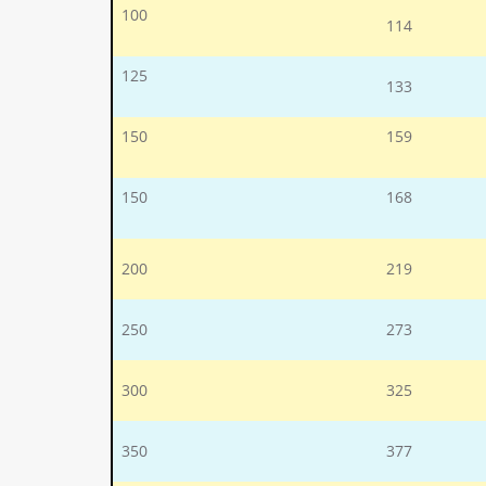
100
114
125
133
150
159
150
168
200
219
250
273
300
325
350
377