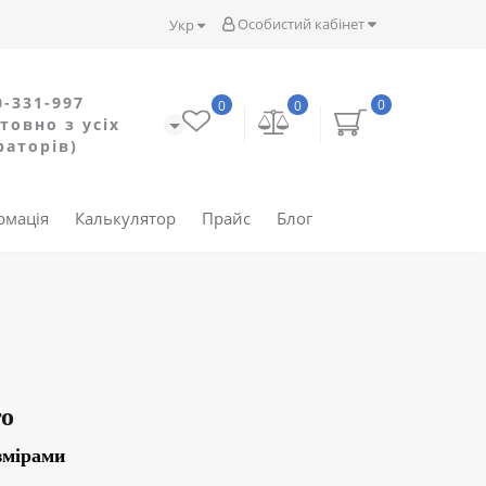
Особистий кабінет
Укр
0-331-997
0
0
0
товно з усіх
раторів)
рмація
Калькулятор
Прайс
Блог
го
змірами