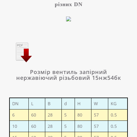
різних DN
Розмір вентиль запірний
нержавіючий різьбовий 15нж54бк
DN
L
B
d
H
W
KG
6
60
28
5
80
57
0.5
10
60
28
5
80
57
0.5