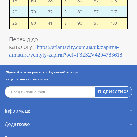
15
60
28
5
80
57
0.5
20
70
32
5
80
57
0.7
25
80
41
8
90
57
1.0
Перехід до
каталогу
https://atlantacity.com.ua/uk/zapirna-
armatura/ventyly-zapirni?ocf=F32S2V4294783618
Підпишіться на розсилку, і дізнавайтеся про
акції та знижки першими!
ПІДПИСАТИСЯ
Інформація
Додатково