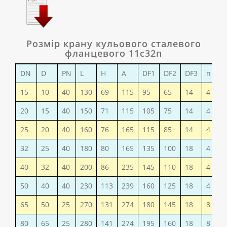
Розмір крану кульового сталевого
фланцевого 11с32п
DN
D
PN
L
H
A
DF1
DF2
DF3
n
15
10
40
130
69
115
95
65
14
4
1
20
15
40
150
71
115
105
75
14
4
2
25
20
40
160
76
165
115
85
14
4
3
32
25
40
180
80
165
135
100
18
4
4
40
32
40
200
86
235
145
110
18
4
5
50
40
40
230
113
239
160
125
18
4
7
65
50
25
270
131
274
180
145
18
8
1
80
65
25
280
141
274
195
160
18
8
1