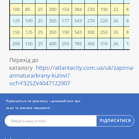
100
80
25
300
154
384
230
190
22
8
1
125
100
25
350
177
543
270
220
26
8
2
150
125
25
350
190
543
300
250
26
8
3
200
150
25
400
259
785
360
310
26
12
5
Перехід до
каталогу
https://atlantacity.com.ua/uk/zapirna-
armatura/krany-kulovi?
ocf=F32S2V4047122907
Підпишіться на розсилку, і дізнавайтеся про
акції та знижки першими!
ПІДПИСАТИСЯ