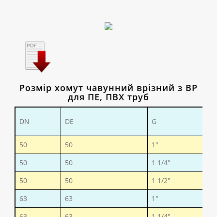
Розмір хомут чавунний врізний з ВР
для ПЕ, ПВХ труб
DN
DE
G
50
50
1"
50
50
1 1/4"
50
50
1 1/2"
63
63
1"
63
63
1 1/4"