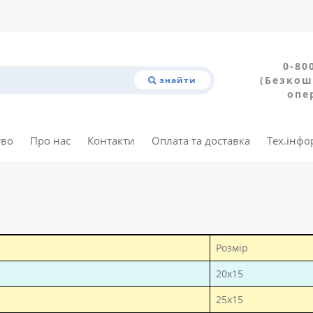
0-80
(Безкош
знайти
опе
тво
Про нас
Контакти
Оплата та доставка
Тех.інфо
Розмір
20х15
25х15