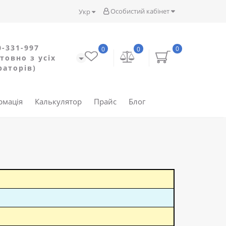
Особистий кабінет
Укр
0-331-997
0
0
0
товно з усіх
раторів)
рмація
Калькулятор
Прайс
Блог