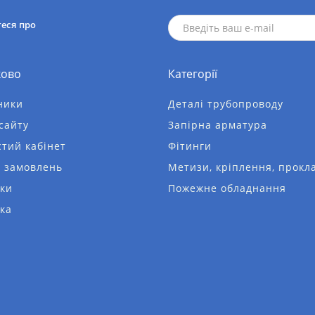
теся про
ково
Категорії
ники
Деталі трубопроводу
сайту
Запірна арматура
тий кабінет
Фітинги
я замовлень
Метизи, кріплення, прокл
ки
Пожежне обладнання
ка