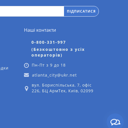
ПІДПИСАТИСЯ
Наші контакти
0-800-331-997
(Безкоштовно з усіх
операторів)
Пн-Пт з 9 до 18
адки
atlanta_city@ukr.net
вул. Бориспільська, 7, офіс
226, БЦ АрмТек, Київ, 02099