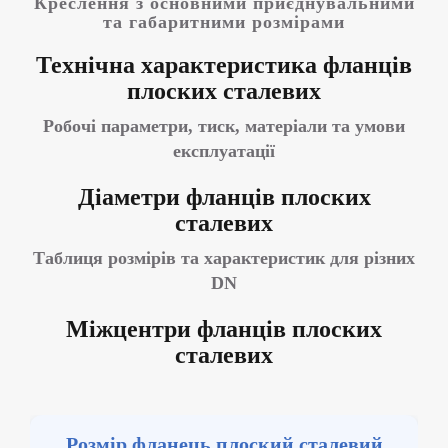
Креслення з основними приєднувальними
та габаритними розмірами
Технічна характеристика
фланців
плоских сталевих
Робочі параметри, тиск, матеріали та умови
експлуатації
Діаметри
фланців плоских
сталевих
Таблиця розмірів та характеристик для різних
DN
Міжцентри
фланців плоских
сталевих
Розмір фланець плоский сталевий