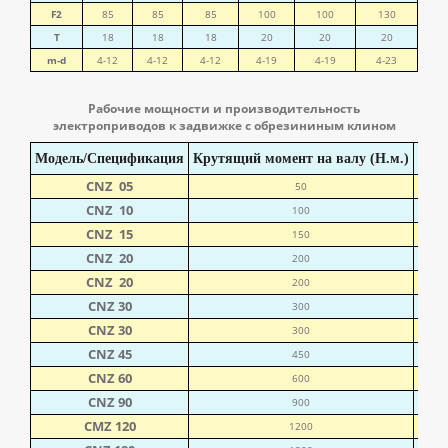
F2
85
85
85
100
100
130
T
18
18
18
20
20
20
m-d
4-12
4-12
4-12
4-19
4-19
4-23
Рабочие мощности и производительность
электроприводов к задвижке с обрезининым клином
Модель/Спецификация
Крутящий момент на валу (Н.м.)
Врем
СNZ 05
50
СNZ 10
100
СNZ 15
150
СNZ 20
200
СNZ 20
200
СNZ 30
300
СNZ 30
300
СNZ 45
450
СNZ 60
600
СNZ 90
900
СМZ 120
1200