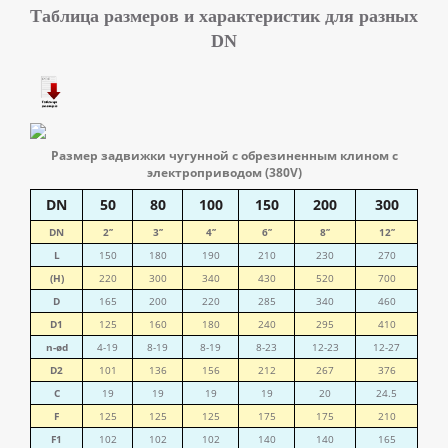
Таблица размеров и характеристик для разных
DN
Размер задвижки чугунной с обрезиненным клином с
электроприводом (380V)
DN
50
80
100
150
200
300
DN
2’’
3’’
4’’
6’’
8’’
12’’
L
150
180
190
210
230
270
(H)
220
300
340
430
520
700
D
165
200
220
285
340
460
D1
125
160
180
240
295
410
n-ød
4-19
8-19
8-19
8-23
12-23
12-27
D2
101
136
156
212
267
376
C
19
19
19
19
20
24.5
F
125
125
125
175
175
210
F1
102
102
102
140
140
165