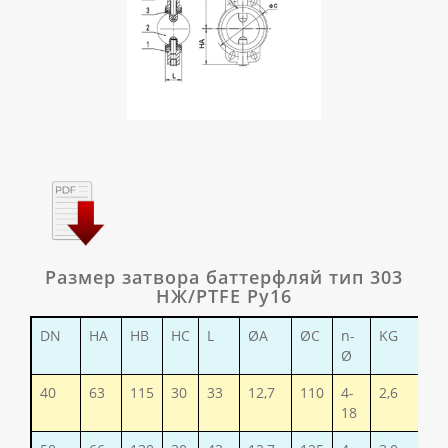
Размер затвора баттерфляй тип 303
НЖ/PTFE Ру16
DN
HA
HB
HC
L
ØA
ØC
n-
KG
Ø
40
63
115
30
33
12,7
110
4-
2,6
18