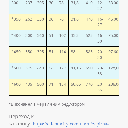
300
237
305
36
78
31,8
410
12-
33,00
27
*350
262
330
36
78
31,8
470
16-
46,00
27
*400
300
360
51
102
33,3
525
16-
75,00
30
*450
350
395
51
114
38
585
20-
97,60
30
*500
375
440
64
127
41,15
650
20-
128,00
33
*600
435
500
71
154
50,65
770
20-
206,00
36
*Виконання з черв'ячним редуктором
Переход к
каталогу
https://atlantacity.com.ua/ru/zapirna-