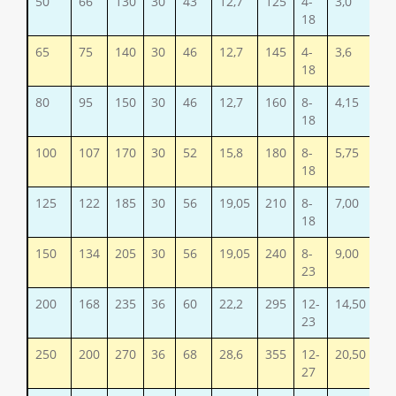
50
66
130
30
43
12,7
125
4-
3,0
18
65
75
140
30
46
12,7
145
4-
3,6
18
80
95
150
30
46
12,7
160
8-
4,15
18
100
107
170
30
52
15,8
180
8-
5,75
18
125
122
185
30
56
19,05
210
8-
7,00
18
150
134
205
30
56
19,05
240
8-
9,00
23
200
168
235
36
60
22,2
295
12-
14,50
23
250
200
270
36
68
28,6
355
12-
20,50
27