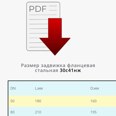
Размер задвижка фланцевая
стальная
30с41нж
DN
L,мм
D,мм
50
180
160
80
210
195