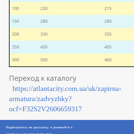
100
230
215
150
280
280
200
330
335
250
450
405
300
500
460
Переход к каталогу
https://atlantacity.com.ua/uk/zapirna-
armatura/zadvyzhky?
ocf=F32S2V2606659317
Подпишитесь на рассылку, и узнавайте о
скидках и акциях первыми!