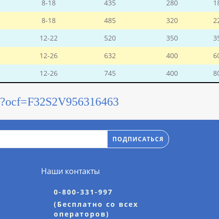
8-18
435
280
1
8-18
485
320
2
12-22
520
350
3
12-26
632
400
6
12-26
745
400
8
hky?ocf=F32S2V956316463
ПОДПИСАТЬСЯ
Наши контакты
0-800-331-997
(Бесплатно со всех
операторов)