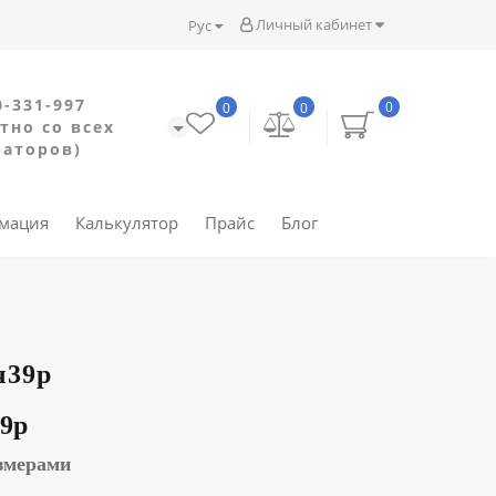
Личный кабинет
Рус
0-331-997
0
0
0
тно со всех
раторов)
рмация
Калькулятор
Прайс
Блог
ч39р
9р
змерами