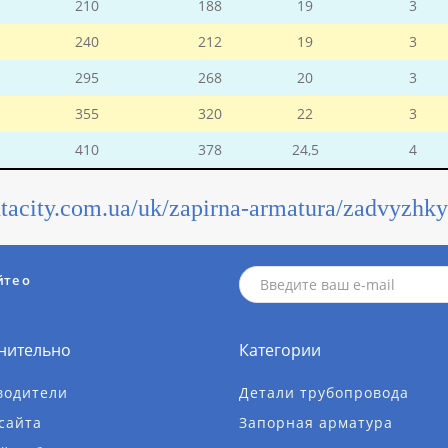
210
188
19
3
240
212
19
3
295
268
20
3
355
320
22
3
410
378
24,5
4
lantacity.com.ua/uk/zapirna-armatura/zadvyz
йте о
нительно
Категории
водители
Детали трубопровода
сайта
Запорная арматура