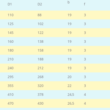
b
D1
D2
f
110
88
19
3
125
102
19
3
145
122
19
3
160
138
19
3
180
158
19
3
210
188
19
3
240
212
19
3
295
268
20
3
355
320
22
3
410
378
24,5
4
470
430
26,5
4