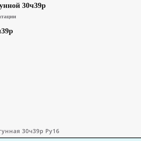
унной 30ч39р
атации
ч39р
гунная 30ч39р Ру16