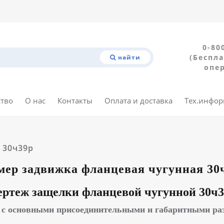
0-80
(Беспла
найти
опе
ство
О нас
Контакты
Оплата и доставка
Тех.инфо
 30ч39р
мер задвижка фланцевая чугунная 30
ертеж защелки фланцевой чугунной 30ч3
 с основными присоединительными и габаритными ра