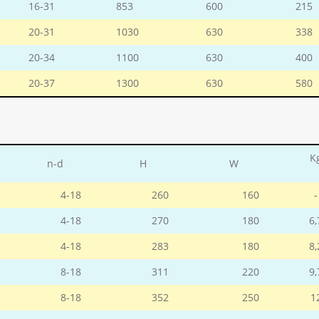
16-31
853
600
215
20-31
1030
630
338
20-34
1100
630
400
20-37
1300
630
580
K
n-d
H
W
4-18
260
160
-
4-18
270
180
6,
4-18
283
180
8,
8-18
311
220
9,
8-18
352
250
1