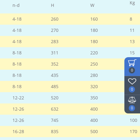
Kg
n-d
H
W
4-18
260
160
8
4-18
270
180
11
4-18
283
180
13
8-18
311
220
15
8-18
352
250
18
0
8-18
435
280
28
8-18
485
320
33
0
12-22
520
350
48
0
12-26
632
400
75
12-26
745
400
100
16-28
835
500
170