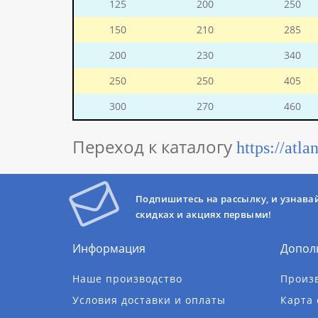
125
200
250
150
210
285
200
230
340
250
250
405
300
270
460
Переход к каталогу
https://at
Подпишитесь на рассылку, и узнава
скидках и акциях первыми!
Информация
Допол
Наше производство
Произ
Условия доставки и оплаты
Карта 