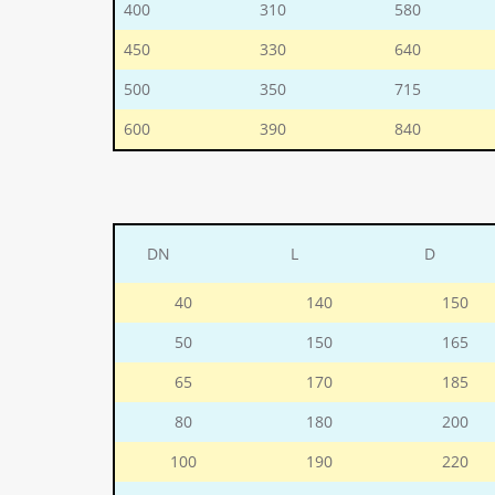
400
310
580
450
330
640
500
350
715
600
390
840
DN
L
D
40
140
150
50
150
165
65
170
185
80
180
200
100
190
220