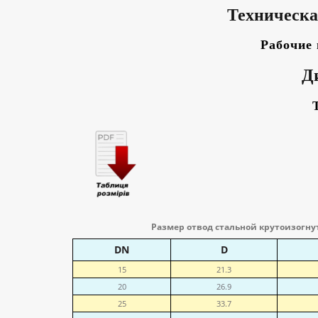
Техническа
Рабочие 
Д
Размер отвод стальной крутоизогн
DN
D
15
21.3
20
26.9
25
33.7