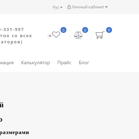
Личный кабинет
Рус
0-331-997
0
0
0
тно со всех
раторов)
рмация
Калькулятор
Прайс
Блог
й
о
 размерами