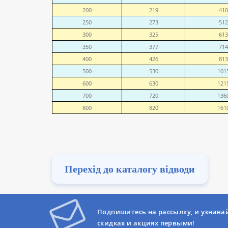
200
219
410
250
273
512
300
325
613
350
377
714
400
426
813
500
530
101
600
630
121
700
720
136
800
820
161
Перехід до каталогу відводи
Подпишитесь на рассылку, и узнава
скидках и акциях первыми!