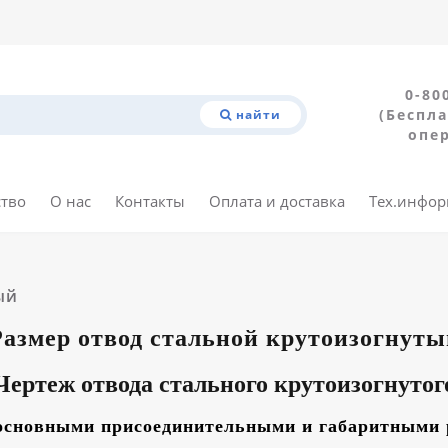
0-80
(Беспла
найти
опе
ство
О нас
Контакты
Оплата и доставка
Тех.инфо
ый
Размер отвод стальной крутоизогнуты
Чертеж отвода стального крутоизогнутог
основными присоединительными и габаритными