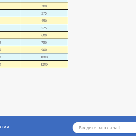
300
375
450
525
600
5
750
5
900
0
1000
0
1200
йте о