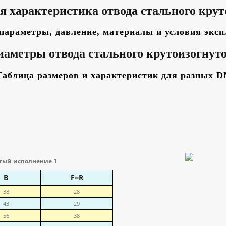
я характеристика отвода стального крут
параметры, давление, материалы и условия экс
иаметры отвода стального крутоизогнуто
Таблица размеров и характеристик для разных D
утый исполнение
1
В
F=R
38
28
43
29
56
38