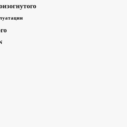
оизогнутого
плуатации
го
N