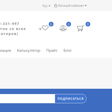
Личный кабинет
Рус
0-331-997
0
0
0
тно со всех
раторов)
рмация
Калькулятор
Прайс
Блог
ПОДПИСАТЬСЯ