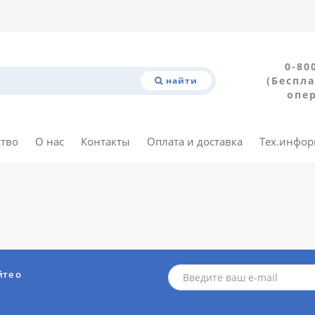
0-80
(Беспла
найти
опе
ство
О нас
Контакты
Оплата и доставка
Тех.инфо
йте о