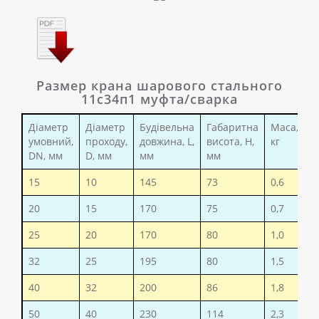
Размер крана шарового стального
11с34п1 муфта/сварка
Діаметр
Діаметр
Будівельна
Габаритна
Маса,
У
умовний,
проходу,
довжина, L,
висота, H,
кг
т
DN, мм
D, мм
мм
мм
15
10
145
73
0,6
2
20
15
170
75
0,7
2
25
20
170
80
1,0
2
32
25
195
80
1,5
2
40
32
200
86
1,8
2
50
40
230
114
2,3
2