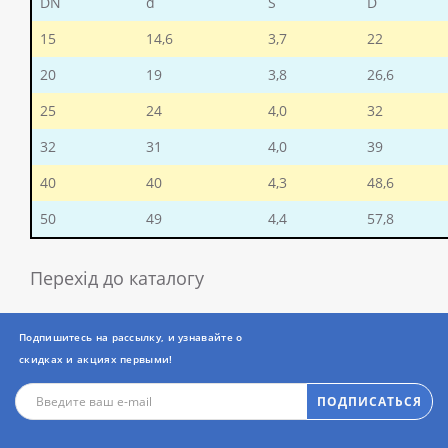
DN
d
S
D
15
14,6
3,7
22
20
19
3,8
26,6
25
24
4,0
32
32
31
4,0
39
40
40
4,3
48,6
50
49
4,4
57,8
Перехід до каталогу
Подпишитесь на рассылку, и узнавайте о
скидках и акциях первыми!
ПОДПИСАТЬСЯ