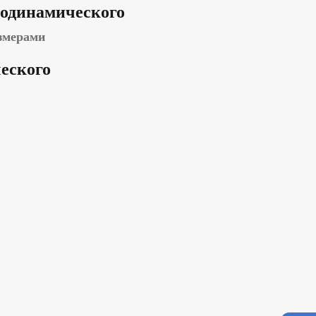
модинамического
змерами
еского