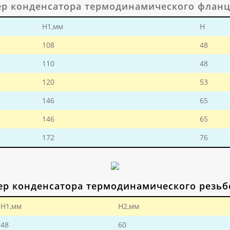
ер конденсатора термодинамического фланц
H1,мм
Н
108
48
110
48
120
53
146
65
146
65
172
76
ер конденсатора термодинамического резьб
H1,мм
H2,мм
48
60