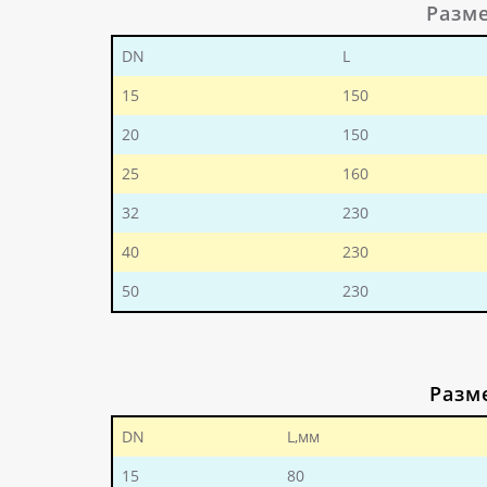
Разм
DN
L
15
150
20
150
25
160
32
230
40
230
50
230
Разм
DN
L,мм
15
80