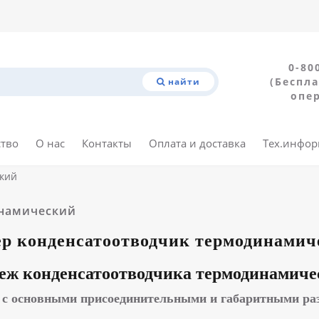
0-80
(Беспла
найти
опе
ство
О нас
Контакты
Оплата и доставка
Тех.инфо
кий
инамический
ер конденсатоотводчик термодинамич
еж конденсатоотводчика термодинамиче
 с основными присоединительными и габаритными ра