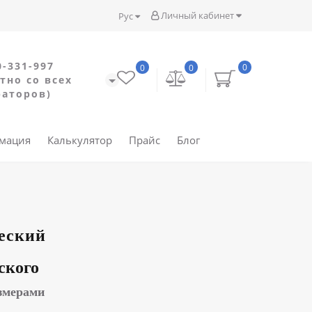
Личный кабинет
Рус
0-331-997
0
0
0
тно со всех
раторов)
рмация
Калькулятор
Прайс
Блог
еский
ского
змерами