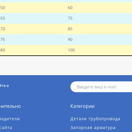
50
60
55
75
70
85
75
90
80
100
йте о
нительно
Категории
водители
Детали трубопровода
сайта
Запорная арматура