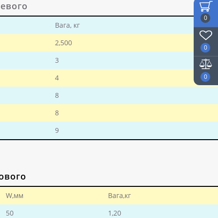
евого
0
Вага, кг
2,500
0
3
0
4
8
8
9
ового
W,мм
Вага,кг
50
1,20