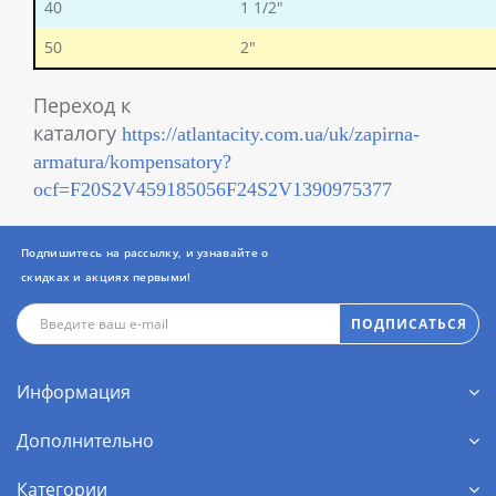
40
1 1/2"
50
2"
Переход к
каталогу
https://atlantacity.com.ua/uk/zapirna-
armatura/kompensatory?
ocf=F20S2V459185056F24S2V1390975377
Подпишитесь на рассылку, и узнавайте о
скидках и акциях первыми!
ПОДПИСАТЬСЯ
Информация
Дополнительно
Категории