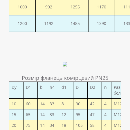
1000
992
1255
1170
11
1200
1192
1485
1390
13
Розмір фланець комірцевий PN25
Dy
D1
b
h4
d1
D
D2
n
Размер
болтов
10
60
14
33
8
90
42
4
М12
15
65
14
33
12
95
47
4
М12
20
75
14
34
18
105
58
4
М12