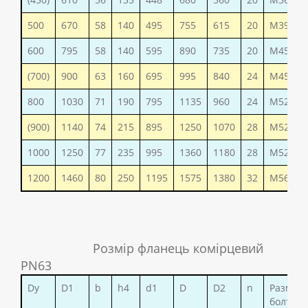
500
670
58
140
495
755
615
20
М39
600
795
58
140
595
890
735
20
М45
(700)
900
63
160
695
995
840
24
М45
800
1030
71
190
795
1135
960
24
М52
(900)
1140
74
215
895
1250
1070
28
М52
1000
1250
77
235
995
1360
1180
28
М52
1200
1460
80
250
1195
1575
1380
32
М56
Розмір фланець комірцевий
PN63
Dy
D1
b
h4
d1
D
D2
n
Размер
болтов