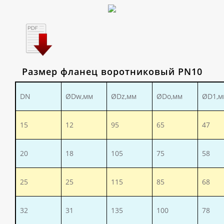
Размер фланец воротниковый PN10
DN
ØDw,мм
ØDz,мм
ØDo,мм
ØD1,м
15
12
95
65
47
20
18
105
75
58
25
25
115
85
68
32
31
135
100
78