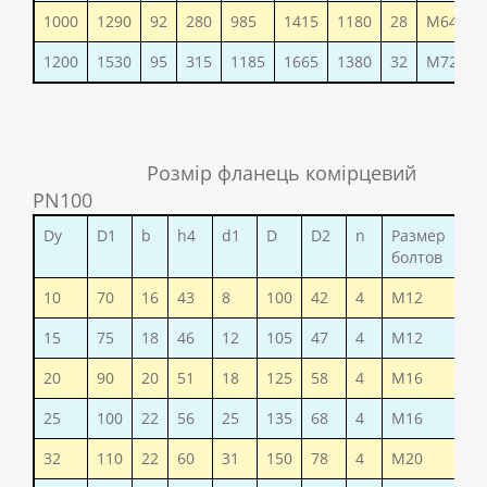
1000
1290
92
280
985
1415
1180
28
М64
1200
1530
95
315
1185
1665
1380
32
М72
Розмір фланець комірцевий
PN100
Dy
D1
b
h4
d1
D
D2
n
Размер
Ваг
болтов
10
70
16
43
8
100
42
4
М12
1,0
15
75
18
46
12
105
47
4
М12
1,2
20
90
20
51
18
125
58
4
М16
1,9
25
100
22
56
25
135
68
4
М16
2,4
32
110
22
60
31
150
78
4
М20
3,0