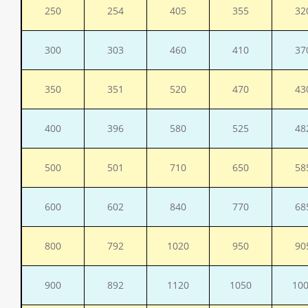
250
254
405
355
32
300
303
460
410
37
350
351
520
470
43
400
396
580
525
48
500
501
710
650
58
600
602
840
770
68
800
792
1020
950
90
900
892
1120
1050
10