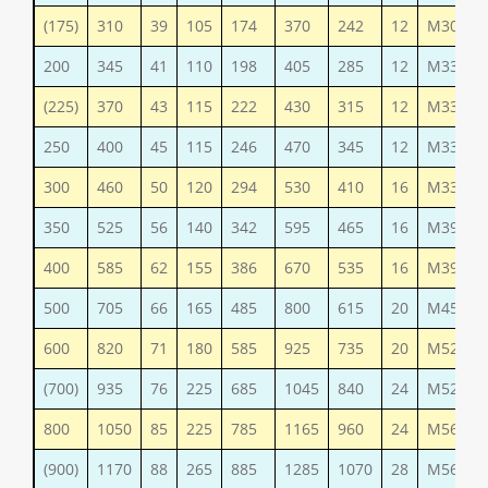
(175)
310
39
105
174
370
242
12
М30
200
345
41
110
198
405
285
12
М33
(225)
370
43
115
222
430
315
12
М33
250
400
45
115
246
470
345
12
М33
300
460
50
120
294
530
410
16
М33
350
525
56
140
342
595
465
16
М39
400
585
62
155
386
670
535
16
М39
500
705
66
165
485
800
615
20
М45
600
820
71
180
585
925
735
20
М52
(700)
935
76
225
685
1045
840
24
М52
800
1050
85
225
785
1165
960
24
М56
(900)
1170
88
265
885
1285
1070
28
М56