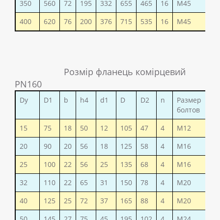
350
560
72
195
332
655
465
16
М45
17
400
620
76
200
376
715
535
16
М45
21
Розмір фланець комірцевий
PN160
Dy
D1
b
h4
d1
D
D2
n
Размер
Ваг
болтов
15
75
18
50
12
105
47
4
М12
1,2
20
90
20
56
18
125
58
4
М16
1,9
25
100
22
56
25
135
68
4
М16
2,4
32
110
22
65
31
150
78
4
М20
3,0
40
125
25
72
37
165
88
4
М20
4,0
50
145
27
75
45
195
102
4
М24
6,4