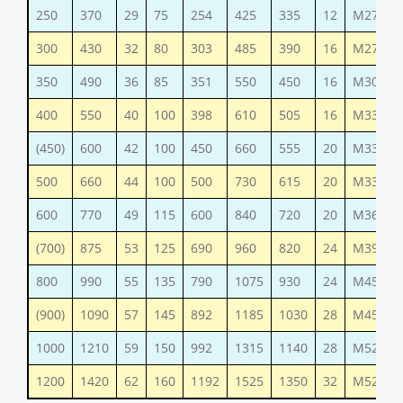
250
370
29
75
254
425
335
12
М27
300
430
32
80
303
485
390
16
М27
350
490
36
85
351
550
450
16
М30
400
550
40
100
398
610
505
16
М33
(450)
600
42
100
450
660
555
20
М33
500
660
44
100
500
730
615
20
М33
600
770
49
115
600
840
720
20
М36
(700)
875
53
125
690
960
820
24
М39
800
990
55
135
790
1075
930
24
М45
(900)
1090
57
145
892
1185
1030
28
М45
1000
1210
59
150
992
1315
1140
28
М52
1200
1420
62
160
1192
1525
1350
32
М52