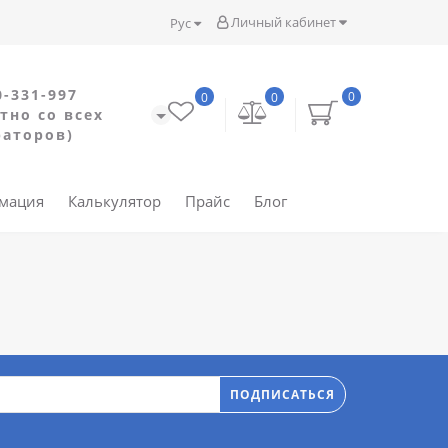
Личный кабинет
Рус
0-331-997
0
0
0
тно со всех
раторов)
рмация
Калькулятор
Прайс
Блог
ПОДПИСАТЬСЯ