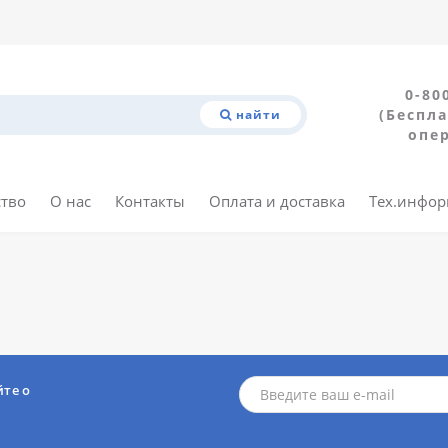
0-80
(Беспла
найти
опе
ство
О нас
Контакты
Оплата и доставка
Тех.инфо
йте о