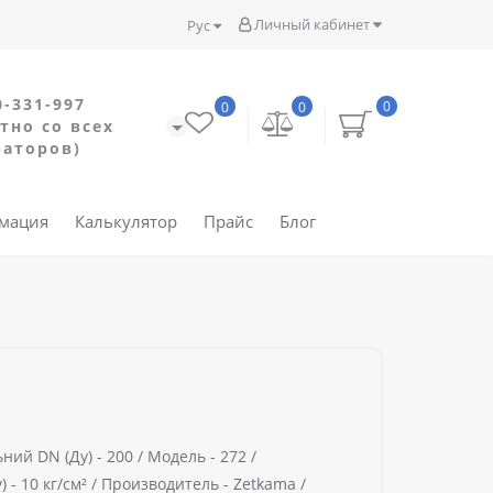
Личный кабинет
Рус
0-331-997
0
0
0
тно со всех
раторов)
рмация
Калькулятор
Прайс
Блог
ний DN (Ду) -
200 /
Модель -
272 /
) -
10 кг/см² /
Производитель -
Zetkama /