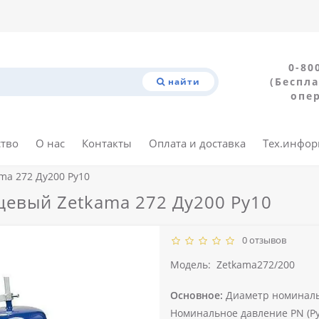
0-80
(Беспла
найти
опе
ство
О нас
Контакты
Оплата и доставка
Тех.инфо
ma 272 Ду200 Ру10
евый Zetkama 272 Ду200 Ру10
0 отзывов
Модель:
Zetkama272/200
Основное:
Диаметр номиналь
Номинальное давление PN (Ру