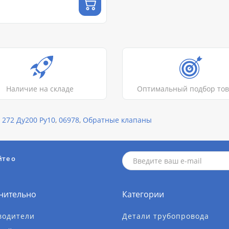
Наличие на складе
Оптимальный подбор то
272 Ду200 Ру10
,
06978
,
Обратные клапаны
йте о
нительно
Категории
водители
Детали трубопровода