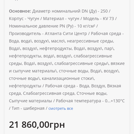
Основное:
Диаметр номинальний DN (Ду) -
250 /
Корпус -
Чугун /
Материал -
чугун /
Модель -
KV 73 /
Номинальное давление PN (Ру) -
10 кг/см² /
Производитель -
Атланта Сити Центр /
Рабочая среда -
Вода, вода\, воздух\, масло\, неагрессивные среды,
Вода\, воздух\, нефтепродукты, Вода\, воздух\, пар\,
нефтепродукты, вода\, воздух\, слабоагрессивные
среды, Вода\, воздух\, слабоагрессивные среды\, вязкие
и сыпучие материалы\, сточные воды, Вода\, воздух\,
сточные воды\, канализационные стоки\,
нефтепродукты /
Рабочая среда -
Вода, Воздух, Вязкая
среда, Слабоагрессивная среда, Сточные воды,
Сыпучие материалы /
Рабочая температура -
0…+130°С
/
Тип -
шиберная /
смотреть все
21 860,00грн