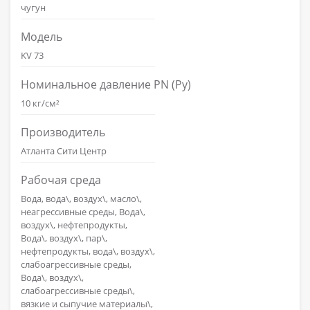
чугун
Модель
KV 73
Номинальное давление PN (Ру)
10 кг/см²
Производитель
Атланта Сити Центр
Рабочая среда
Вода, вода\, воздух\, масло\,
неагрессивные среды, Вода\,
воздух\, нефтепродукты,
Вода\, воздух\, пар\,
нефтепродукты, вода\, воздух\,
слабоагрессивные среды,
Вода\, воздух\,
слабоагрессивные среды\,
вязкие и сыпучие материалы\,