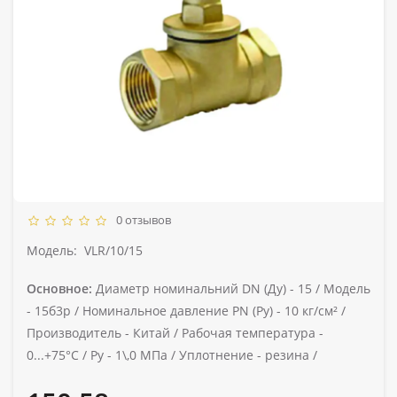
0 отзывов
Модель:
VLR/10/15
Основное:
Диаметр номинальний DN (Ду) -
15 /
Модель
-
15б3р /
Номинальное давление PN (Ру) -
10 кг/см² /
Производитель -
Китай /
Рабочая температура -
0...+75°С /
Ру -
1\,0 МПа /
Уплотнение -
резина /