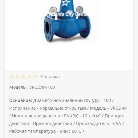
0 отзывов
Модель:
VRCD/M/100
Основное:
Диаметр номинальний DN (Ду) -
100 /
Исполнение -
нормально открытый /
Модель -
VRCD-M
/
Номинальное давление PN (Ру) -
16 кг/см² /
Принцип
действия -
Прямого действия /
Производитель -
CSA /
Рабочая температура -
Макс 60°С /