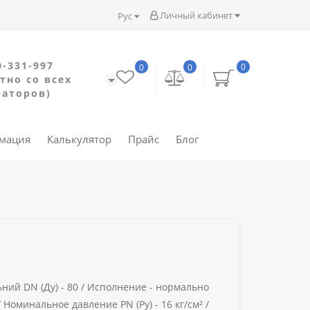
Личный кабинет
Рус
0-331-997
0
0
0
тно со всех
раторов)
рмация
Калькулятор
Прайс
Блог
ний DN (Ду) -
80 /
Исполнение -
нормально
/
Номинальное давление PN (Ру) -
16 кг/см² /