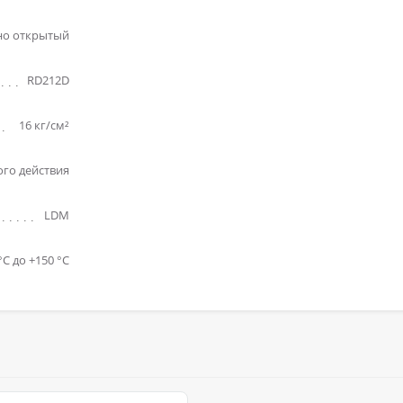
но открытый
RD212D
16 кг/см²
го действия
LDM
°C до +150 °C