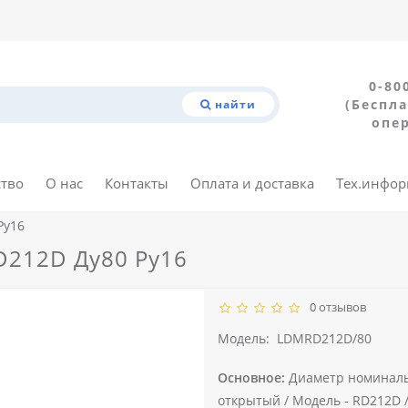
0-80
(Беспла
найти
опе
ство
О нас
Контакты
Оплата и доставка
Тех.инфо
Ру16
D212D Ду80 Ру16
0 отзывов
Модель:
LDMRD212D/80
Основное:
Диаметр номиналь
открытый /
Модель -
RD212D 