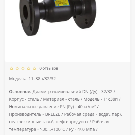
0 отзывов
Модель:
11с38п/32/32
Основное:
Диаметр номинальний DN (Ду) -
32/32 /
Корпус -
сталь /
Материал -
сталь /
Модель -
11с38п /
Номинальное давление PN (Ру) -
40 кг/см² /
Производитель -
BREEZE /
Рабочая среда -
вода\, пар\,
неагрессивные газы\, нефтепродукты /
Рабочая
температура -
'-30...+100°С /
Ру -
4\,0 Мпа /