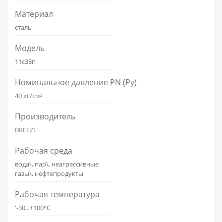
Материал
сталь
Модель
11с38п
Номинальное давление PN (Ру)
40 кг/см²
Производитель
BREEZE
Рабочая среда
вода\, пар\, неагрессивные
газы\, нефтепродукты
Рабочая температура
'-30...+100°С