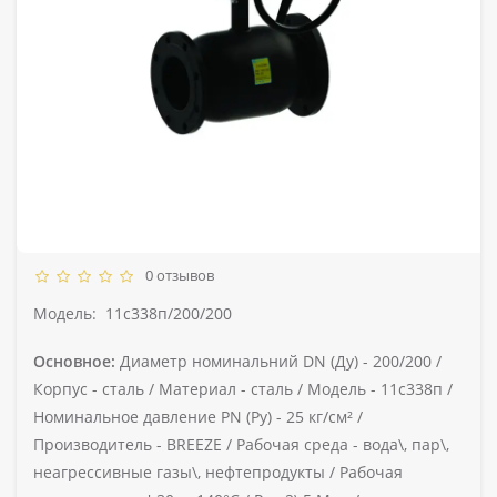
0 отзывов
Модель:
11с338п/200/200
Основное:
Диаметр номинальний DN (Ду) -
200/200 /
Корпус -
сталь /
Материал -
сталь /
Модель -
11с338п /
Номинальное давление PN (Ру) -
25 кг/см² /
Производитель -
BREEZE /
Рабочая среда -
вода\, пар\,
неагрессивные газы\, нефтепродукты /
Рабочая