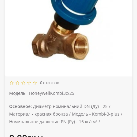
0 отзывов
Модель:
HoneywellKombi3c/25
Основное:
Диаметр номинальний DN (Ду) -
25 /
Материал -
красная бронза /
Модель -
Kombi-3-plus /
Номинальное давление PN (Ру) -
16 кг/см² /